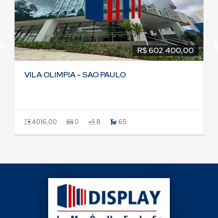
R$ 602.400,00
VILA OLIMPIA - SAO PAULO
4016,00
0
8
65