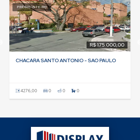
PRÉDIO INTEIRO
R$ 175.000,00
CHACARA SANTO ANTONIO - SAO PAULO
4276,00
0
0
0