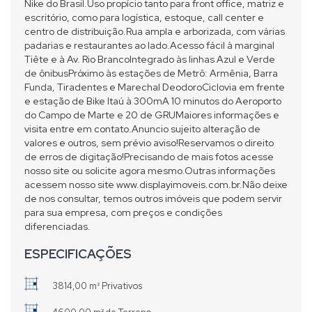
Nike do Brasil.Uso propício tanto para front office, matriz e
escritório, como para logística, estoque, call center e
centro de distribuição.Rua ampla e arborizada, com várias
padarias e restaurantes ao lado.Acesso fácil à marginal
Tiête e à Av. Rio BrancoIntegrado às linhas Azul e Verde
de ônibusPróximo às estações de Metrô: Armênia, Barra
Funda, Tiradentes e Marechal DeodoroCiclovia em frente
e estação de Bike Itaú à 300mA 10 minutos do Aeroporto
do Campo de Marte e 20 de GRUMaiores informações e
visita entre em contato.Anuncio sujeito alteração de
valores e outros, sem prévio aviso!Reservamos o direito
de erros de digitação!Precisando de mais fotos acesse
nosso site ou solicite agora mesmo.Outras informações
acessem nosso site www.displayimoveis.com.br.Não deixe
de nos consultar, temos outros imóveis que podem servir
para sua empresa, com preços e condições
diferenciadas.
ESPECIFICAÇÕES
3814,00 m² Privativos