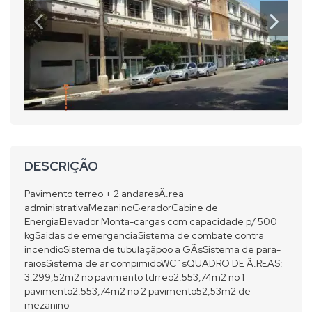
DESCRIÇÃO
Pavimento terreo + 2 andaresÃ.rea
administrativaMezaninoGeradorCabine de
EnergiaElevador Monta-cargas com capacidade p/ 500
kgSaidas de emergenciaSistema de combate contra
incendioSistema de tubulaçãpoo a GÃsSistema de para-
raiosSistema de ar compimidoWC´sQUADRO DE Ã.REAS:
3.299,52m2 no pavimento tdrreo2.553,74m2 no 1
pavimento2.553,74m2 no 2 pavimento52,53m2 de
mezanino