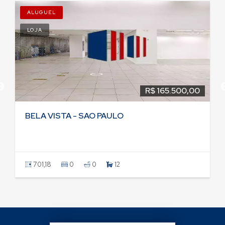
ALUGUEL
LOJA
R$ 165.500,00
BELA VISTA - SAO PAULO
701,18
0
0
12