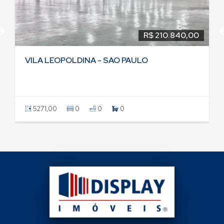
R$ 210.840,00
VILA LEOPOLDINA - SAO PAULO
5271,00
0
0
0