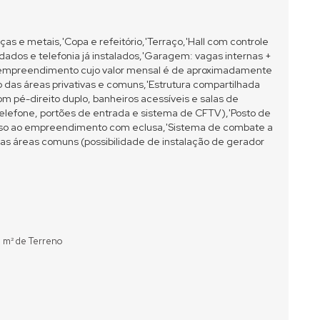
uças e metais,'Copa e refeitório,'Terraço,'Hall com controle
 dados e telefonia já instalados,'Garagem: vagas internas +
 empreendimento cujo valor mensal é de aproximadamente
co das áreas privativas e comuns,'Estrutura compartilhada
com pé-direito duplo, banheiros acessíveis e salas de
telefone, portões de entrada e sistema de CFTV),'Posto de
sso ao empreendimento com eclusa,'Sistema de combate a
as áreas comuns (possibilidade de instalação de gerador
 m² de Terreno