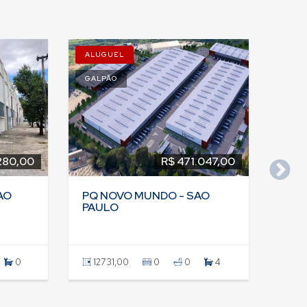
ALUGUEL
GALPÃO
280,00
R$ 471.047,00
AO
PQ NOVO MUNDO - SAO
PAULO
0
12731,00
0
0
4