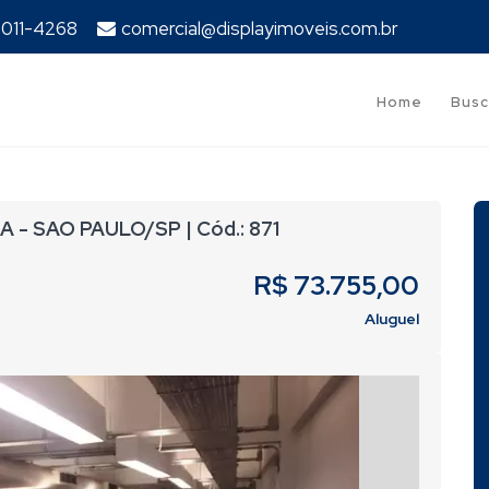
94011-4268
comercial@displayimoveis.com.br
Home
Busc
A - SAO PAULO/SP | Cód.: 871
R$ 73.755,00
Aluguel
Next