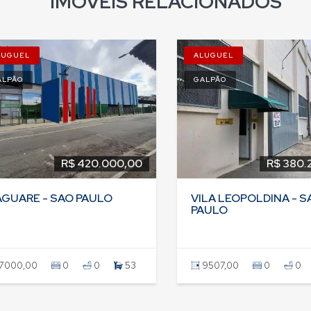
IMÓVEIS RELACIONADOS
LUGUEL
ALUGUEL
ALPÃO
GALPÃO
R$ 420.000,00
R$ 380.
AGUARE - SAO PAULO
VILA LEOPOLDINA - S
PAULO
7000,00
0
0
53
9507,00
0
0