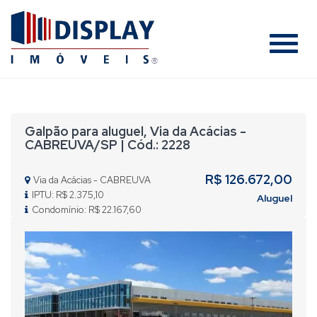
#
Galpão para aluguel, Via da Acácias -
CABREUVA/SP | Cód.: 2228
R$ 126.672,00
Via da Acácias - CABREUVA
IPTU: R$ 2.375,10
Aluguel
Condomínio: R$ 22.167,60
Previous
Nex