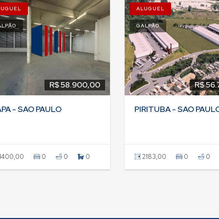
LUGUEL
ALUGUEL
ALPÃO
GALPÃO
R$ 58.900,00
R$ 56.
PA - SAO PAULO
PIRITUBA - SAO PAUL
1400,00
0
0
0
2183,00
0
0