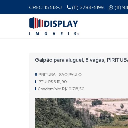
CRECI 15.513-J
(11) 3284-5199
(11) 
Galpão para aluguel, 8 vagas, PIRITU
PIRITUBA - SAO PAULO
IPTU: R$ 5.111,90
Condomínio: R$ 10.718,50
Previous