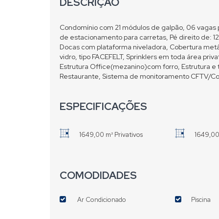
DESCRIÇÃO
Condomínio com 21 módulos de galpão, 06 vagas p
de estacionamento para carretas, Pé direito de: 1
Docas com plataforma niveladora, Cobertura metá
vidro, tipo FACEFELT, Sprinklers em toda área priv
Estrutura Office(mezanino)com forro, Estrutura e 
Restaurante, Sistema de monitoramento CFTV/Cont
ESPECIFICAÇÕES
1649,00 m² Privativos
1649,00
COMODIDADES
Ar Condicionado
Piscina