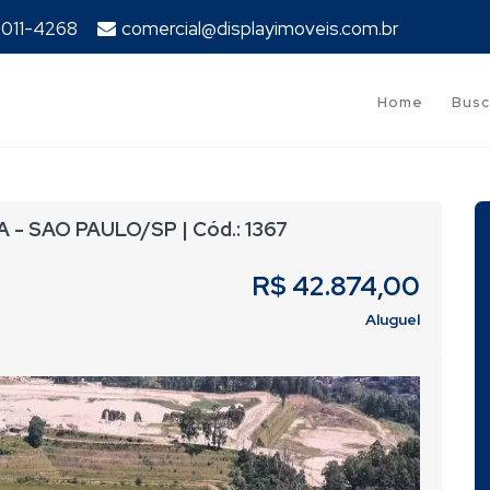
94011-4268
comercial@displayimoveis.com.br
Home
Busc
BA - SAO PAULO/SP | Cód.: 1367
R$ 42.874,00
Aluguel
Next