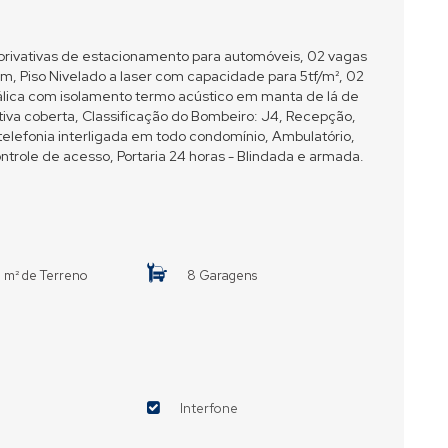
rivativas de estacionamento para automóveis, 02 vagas
2m, Piso Nivelado a laser com capacidade para 5tf/m², 02
lica com isolamento termo acústico em manta de lá de
ativa coberta, Classificação do Bombeiro: J4, Recepção,
telefonia interligada em todo condomínio, Ambulatório,
role de acesso, Portaria 24 horas - Blindada e armada.
 m² de Terreno
8 Garagens
Interfone