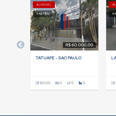
ALUGUEL
A
GALPÃO
G
R$ 60.000,00
TATUAPE - SAO PAULO
LA
921,00
0
0
0