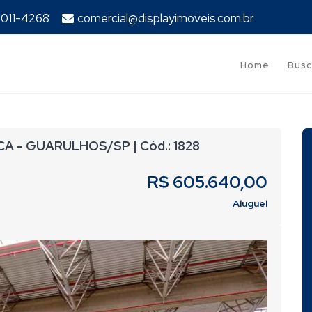
94011-4268
comercial@displayimoveis.com.br
Home
Busc
ICA - GUARULHOS/SP | Cód.: 1828
R$ 605.640,00
Aluguel
Next