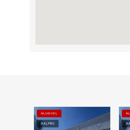
ALUGUEL
A
GALPÃO
G