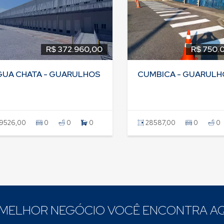
R$ 372.960,00
R$ 750.
GUA CHATA - GUARULHOS
CUMBICA - GUARULH
9526,00
0
0
0
28587,00
0
0
 MELHOR NEGÓCIO VOCÊ ENCONTRA AQ