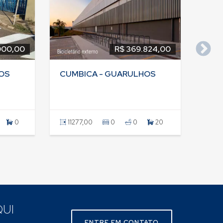
000,00
R$ 369.824,00
OS
CUMBICA - GUARULHOS
0
11277,00
0
0
20
UI
ENTRE EM CONTATO