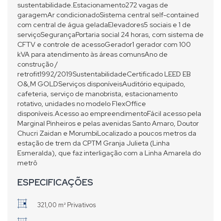
sustentabilidade.Estacionamento272 vagas de
garagemAr condicionadoSistema central self-contained
com central de água geladaElevadores5 sociais e 1 de
serviçoSegurançaPortaria social 24 horas, com sistema de
CFTV e controle de acessoGerador1 gerador com 100
kVA para atendimento às áreas comunsAno de
construção /
retrofit1992/2019SustentabilidadeCertificado LEED EB
O&,M GOLDServiços disponíveisAuditório equipado,
cafeteria, serviço de manobrista, estacionamento
rotativo, unidades no modelo FlexOffice
disponíveis.Acesso ao empreendimentoFácil acesso pela
Marginal Pinheiros e pelas avenidas Santo Amaro, Doutor
Chucri Zaidan e MorumbiLocalizado a poucos metros da
estação de trem da CPTM Granja Julieta (Linha
Esmeralda), que faz interligação com a Linha Amarela do
metrô
ESPECIFICAÇÕES
321,00 m² Privativos