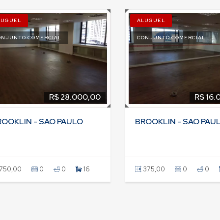
LUGUEL
ALUGUEL
ONJUNTO COMERCIAL
CONJUNTO COMERCIAL
R$ 28.000,00
R$ 16.
ROOKLIN - SAO PAULO
BROOKLIN - SAO PAU
750,00
0
0
16
375,00
0
0