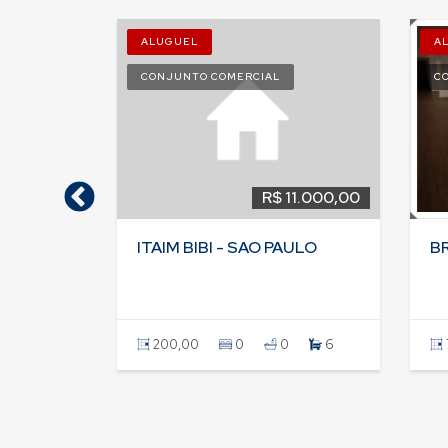
ALUGUEL
A
CONJUNTO COMERCIAL
C
17.184,00
R$ 11.000,00
O PAULO
ITAIM BIBI - SAO PAULO
B
0
200,00
0
0
6