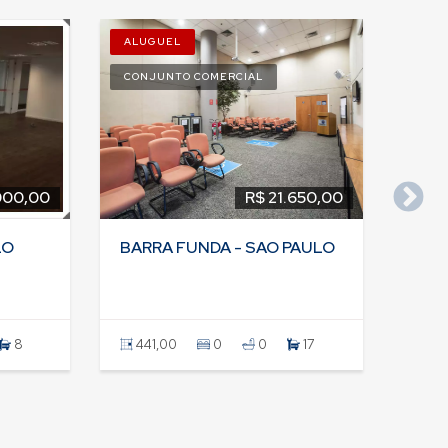
ALUGUEL
CONJUNTO COMERCIAL
000,00
R$ 21.650,00
LO
BARRA FUNDA - SAO PAULO
8
441,00
0
0
17