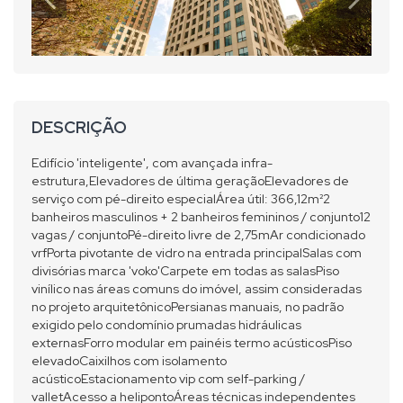
DESCRIÇÃO
Edifício 'inteligente', com avançada infra-
estrutura,Elevadores de última geraçãoElevadores de
serviço com pé-direito especialÁrea útil: 366,12m²2
banheiros masculinos + 2 banheiros femininos / conjunto12
vagas / conjuntoPé-direito livre de 2,75mAr condicionado
vrfPorta pivotante de vidro na entrada principalSalas com
divisórias marca 'voko'Carpete em todas as salasPiso
vinílico nas áreas comuns do imóvel, assim consideradas
no projeto arquitetônicoPersianas manuais, no padrão
exigido pelo condomínio prumadas hidráulicas
externasForro modular em painéis termo acústicosPiso
elevadoCaixilhos com isolamento
acústicoEstacionamento vip com self-parking /
valletAcesso a helipontoÁreas técnicas independentes