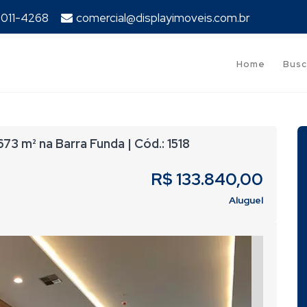
94011-4268
comercial@displayimoveis.com.br
Home
Busc
73 m² na Barra Funda | Cód.: 1518
R$ 133.840,00
Aluguel
Next