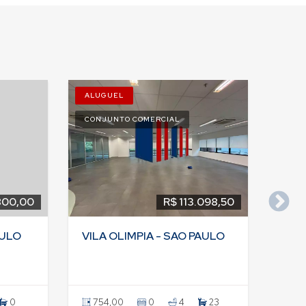
ALUGUEL
CONJUNTO COMERCIAL
800,00
R$ 113.098,50
AULO
VILA OLIMPIA - SAO PAULO
0
754,00
0
4
23