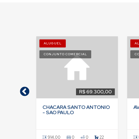
ALUGUEL
A
CONJUNTO COMERCIAL
C
33.637,40
R$ 69.300,00
NTONIO
CHACARA SANTO ANTONIO
AV
- SAO PAULO
0
0
914,00
0
0
22