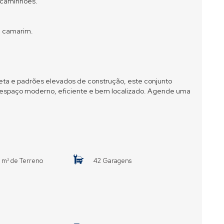
 caminhões.
e camarim.
leta e padrões elevados de construção, este conjunto
espaço moderno, eficiente e bem localizado. Agende uma
 m² de Terreno
42 Garagens