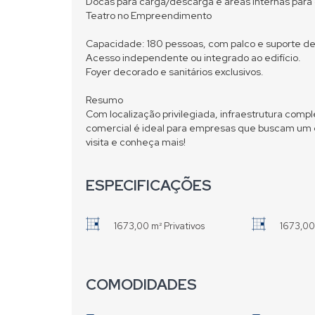
Docas para carga/descarga e áreas internas para
Teatro no Empreendimento
Capacidade: 180 pessoas, com palco e suporte d
Acesso independente ou integrado ao edifício.
Foyer decorado e sanitários exclusivos.
Resumo
Com localização privilegiada, infraestrutura comp
comercial é ideal para empresas que buscam um 
visita e conheça mais!
ESPECIFICAÇÕES
1673,00 m² Privativos
1673,00
COMODIDADES