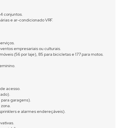
 4 conjuntos.
nárias e ar-condicionado VRF.
serviços.
ventos empresariais ou culturais.
veis (56 por laje), 85 para bicicletas e 177 para motos.
feminino.
 de acesso.
nado).
3 para garagens).
 zona.
prinklers e alarmes endereçáveis).
vativas.