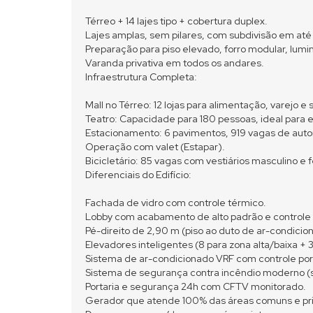
Térreo + 14 lajes tipo + cobertura duplex.
Lajes amplas, sem pilares, com subdivisão em até
Preparação para piso elevado, forro modular, lumi
Varanda privativa em todos os andares.
Infraestrutura Completa:
Mall no Térreo: 12 lojas para alimentação, varejo e 
Teatro: Capacidade para 180 pessoas, ideal para e
Estacionamento: 6 pavimentos, 919 vagas de automó
Operação com valet (Estapar).
Bicicletário: 85 vagas com vestiários masculino e 
Diferenciais do Edifício:
Fachada de vidro com controle térmico.
Lobby com acabamento de alto padrão e controle
Pé-direito de 2,90 m (piso ao duto de ar-condicio
Elevadores inteligentes (8 para zona alta/baixa + 
Sistema de ar-condicionado VRF com controle por
Sistema de segurança contra incêndio moderno (s
Portaria e segurança 24h com CFTV monitorado.
Gerador que atende 100% das áreas comuns e pri