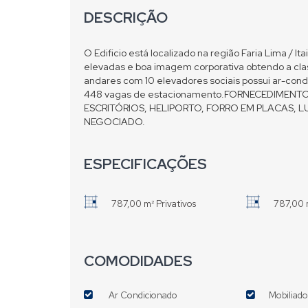
DESCRIÇÃO
O Edificio está localizado na região Faria Lima / I
elevadas e boa imagem corporativa obtendo a class
andares com 10 elevadores sociais possui ar-condi
448 vagas de estacionamento.FORNECEDIMENT
ESCRITÓRIOS, HELIPORTO, FORRO EM PLACAS, L
NEGOCIADO.
ESPECIFICAÇÕES
787,00 m² Privativos
787,00 
COMODIDADES
Ar Condicionado
Mobiliad