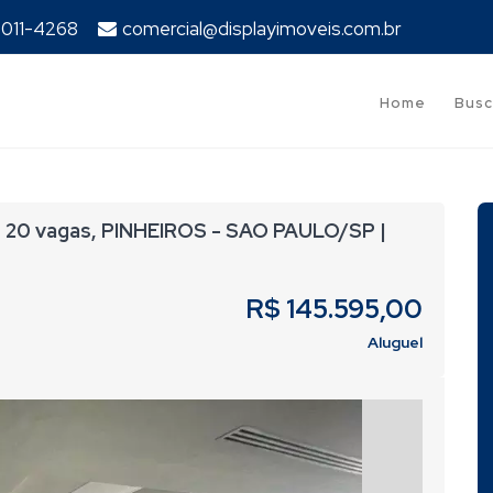
94011-4268
comercial@displayimoveis.com.br
Home
Busc
20 vagas, PINHEIROS - SAO PAULO/SP |
R$ 145.595,00
Aluguel
Next