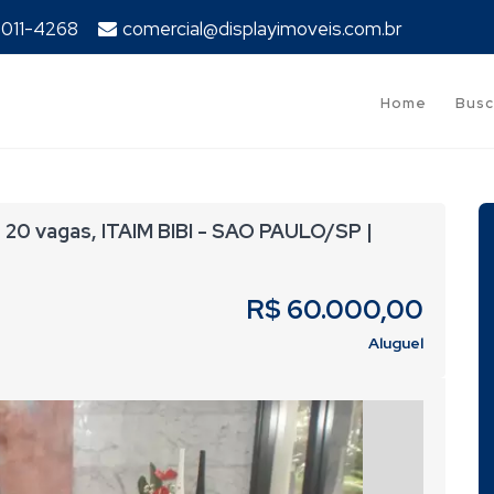
94011-4268
comercial@displayimoveis.com.br
Home
Busc
0 vagas, ITAIM BIBI - SAO PAULO/SP |
R$ 60.000,00
Aluguel
Next