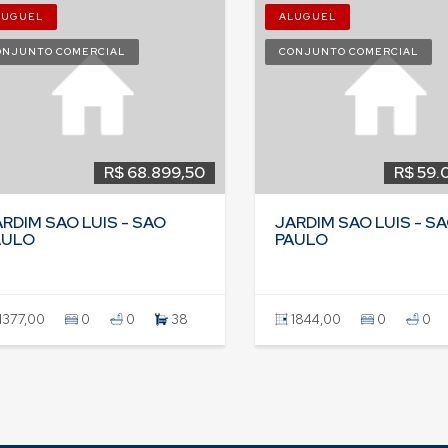
LUGUEL
ALUGUEL
ONJUNTO COMERCIAL
CONJUNTO COMERCIAL
R$ 68.899,50
R$ 59.
RDIM SAO LUIS - SAO
JARDIM SAO LUIS - S
AULO
PAULO
1377,00
0
0
38
1844,00
0
0