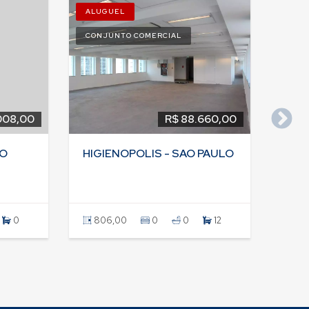
ALUGUEL
CONJUNTO COMERCIAL
008,00
R$ 88.660,00
AO
HIGIENOPOLIS - SAO PAULO
0
806,00
0
0
12