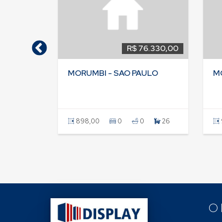
42.120,00
R$ 76.330,00
LO
MORUMBI - SAO PAULO
M
12
898,00
0
0
26
O