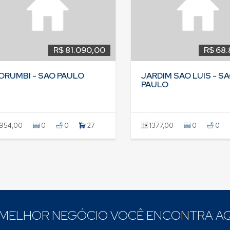
R$ 81.090,00
R$ 68.
ORUMBI - SAO PAULO
JARDIM SAO LUIS - S
PAULO
954,00
0
0
27
1377,00
0
0
 MELHOR NEGÓCIO VOCÊ ENCONTRA AQ