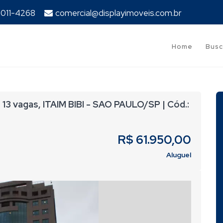
94011-4268
comercial@displayimoveis.com.br
Home
Busc
 vagas, ITAIM BIBI - SAO PAULO/SP | Cód.:
R$ 61.950,00
Aluguel
Next