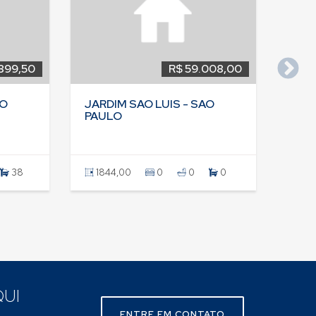
899,50
R$ 59.008,00
AO
JARDIM SAO LUIS - SAO
PAULO
38
1844,00
0
0
0
UI
ENTRE EM CONTATO