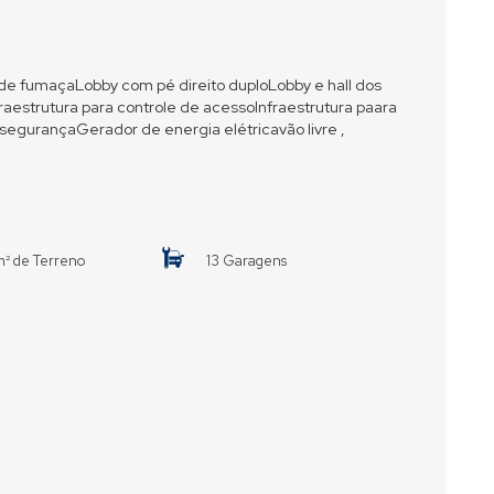
e fumaçaLobby com pé direito duploLobby e hall dos
estrutura para controle de acessoInfraestrutura paara
 segurançaGerador de energia elétricavão livre ,
m² de Terreno
13 Garagens