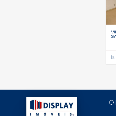
VI
S
O