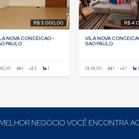
R$ 3.000,00
R$ 4.
LA NOVA CONCEICAO -
VILA NOVA CONCEICA
AO PAULO
SAO PAULO
36,00
1
2
1
36,00
1
1
1
 MELHOR NEGÓCIO VOCÊ ENCONTRA AQ