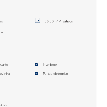
iro
36,00 m² Privativos
em
quarto
Interfone
cozinha
Portao eletrônico
43,65