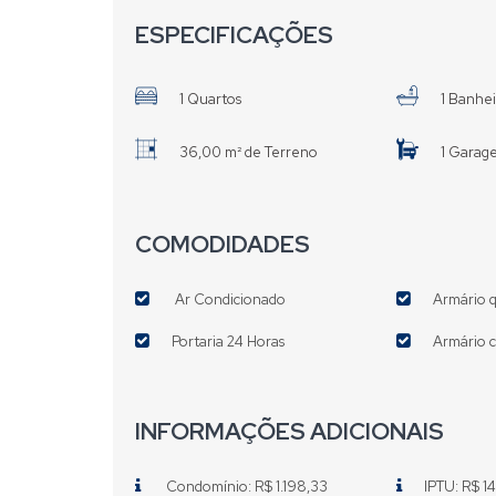
ESPECIFICAÇÕES
1 Quartos
1 Banhe
36,00 m² de Terreno
1 Garag
COMODIDADES
Ar Condicionado
Armário 
Portaria 24 Horas
Armário 
INFORMAÇÕES ADICIONAIS
Condomínio: R$ 1.198,33
IPTU: R$ 1