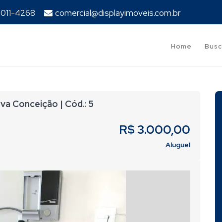
94011-4268
comercial@displayimoveis.com.br
Home
Busc
a Conceição | Cód.: 5
R$ 3.000,00
Aluguel
Next